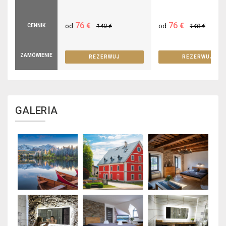
76
76
€
€
od
140
€
od
140
€
CENNIK
ZAMÓWIENIE
REZERWUJ
REZERWUJ
GALERIA