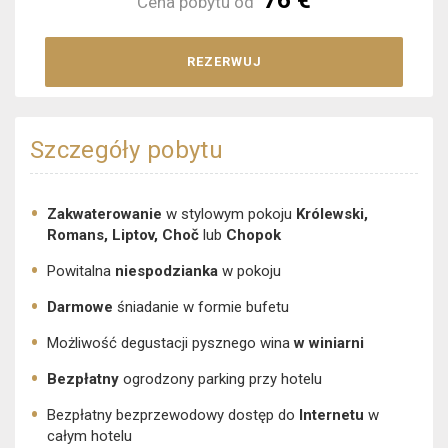
76 €
Cena pobytu od
REZERWUJ
Szczegóły pobytu
Zakwaterowanie
w stylowym pokoju
Królewski,
Romans,
Liptov, Choč
lub
Chopok
Powitalna
niespodzianka
w pokoju
Darmowe
śniadanie w formie bufetu
Możliwość degustacji pysznego wina
w winiarni
Bezpłatny
ogrodzony parking przy hotelu
Bezpłatny bezprzewodowy dostęp do
Internetu
w
całym hotelu