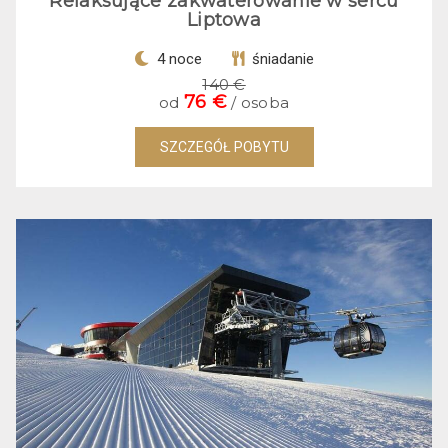
Relaksujące zakwaterowanie w sercu
Liptowa
4 noce
śniadanie
140 €
76 €
od
/ osoba
SZCZEGÓŁ POBYTU