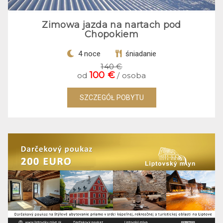
Zimowa jazda na nartach pod
Chopokiem
4 noce
śniadanie
140 €
100 €
od
/ osoba
SZCZEGÓŁ POBYTU