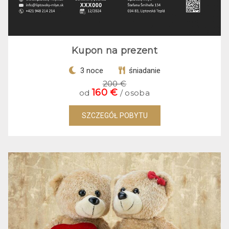
Kupon na prezent
3 noce
śniadanie
200 €
160 €
od
/ osoba
SZCZEGÓŁ POBYTU