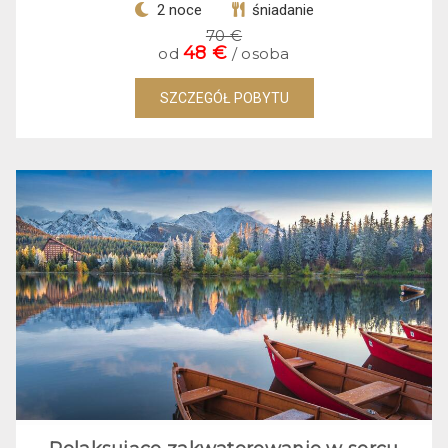
2 noce
śniadanie
70 €
48 €
od
/ osoba
SZCZEGÓŁ POBYTU