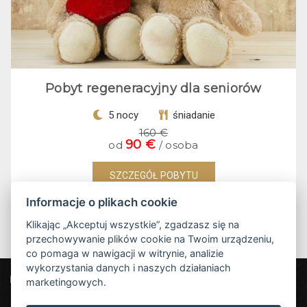
Pobyt regeneracyjny dla seniorów
5 nocy
śniadanie
160 €
90 €
od
/ osoba
SZCZEGÓŁ POBYTU
Informacje o plikach cookie
Klikając „Akceptuj wszystkie”, zgadzasz się na
przechowywanie plików cookie na Twoim urządzeniu,
co pomaga w nawigacji w witrynie, analizie
wykorzystania danych i naszych działaniach
Liptovský mlyn
marketingowych.
Štefana Šmiheľa 134, 034 83 Liptovská Teplá