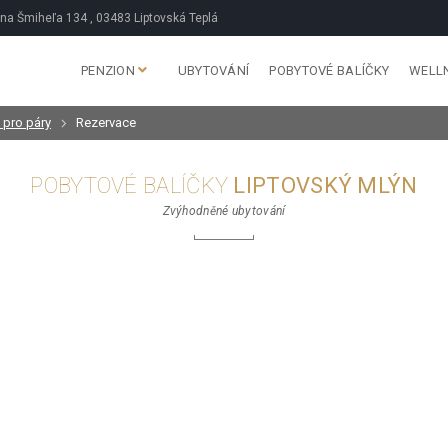
na Šmiheľa 134 , 03483 Liptovská Teplá
PENZION
UBYTOVÁNÍ
POBYTOVÉ BALÍČKY
WELL
 pro páry
Rezervace
POBYTOVÉ BALÍČKY
LIPTOVSKÝ MLÝN
Zvýhodněné ubytování