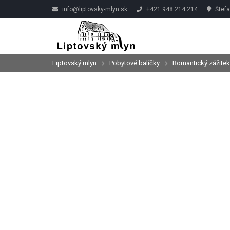
info@liptovsky-mlyn.sk
+421 948 214 214
Štefa
Liptovský mlyn
Pobytové balíčky
Romantický zážitek