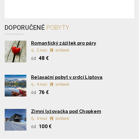
DOPORUČENÉ
POBYTY
Romantický zážitek pro páry
2 noci
snídaně
48 €
ód
Relaxační pobyt v srdci Liptova
4 noci
snídaně
76 €
ód
Zimní lyžovačka pod Chopkem
4 noci
snídaně
100 €
ód