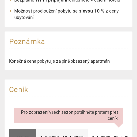
Bezplatné
Wi-Fi připojení
k internetu v celém hotelu
Možnost prodloužení pobytu se
slevou 10 %
z ceny
ubytování
Poznámka
Konečná cena pobytu je za plně obsazený apartmán​
Ceník
Pro zobrazení všech sezón potáhněte prstem přes
ceník.