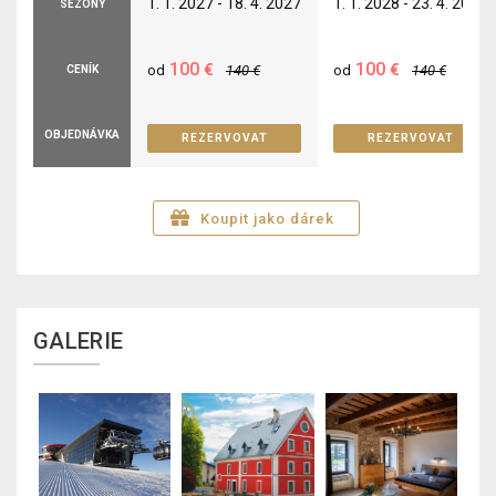
1. 1. 2027 - 18. 4. 2027
1. 1. 2028 - 23. 4. 2028
SEZÓNY
100
100
€
€
od
140
€
od
140
€
CENÍK
OBJEDNÁVKA
REZERVOVAT
REZERVOVAT
Koupit jako dárek
GALERIE