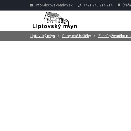
info@liptovsky-mlyn.sk
+421 948 214 214
Štefa
Liptovský mlyn
Pobytové balíčky
Zimní lyžovačka 