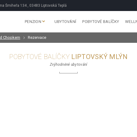
na Šmiheľa 134 , 03483 Liptovská Teplá
PENZION
UBYTOVÁNÍ
POBYTOVÉ BALÍČKY
WELL
pod Chopkem
Rezervace
POBYTOVÉ BALÍČKY
LIPTOVSKÝ MLÝN
Zvýhodněné ubytování