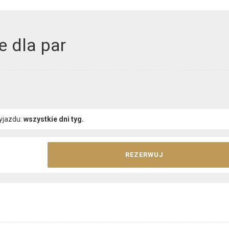
 dla par
yjazdu:
wszystkie dni tyg.
REZERWUJ