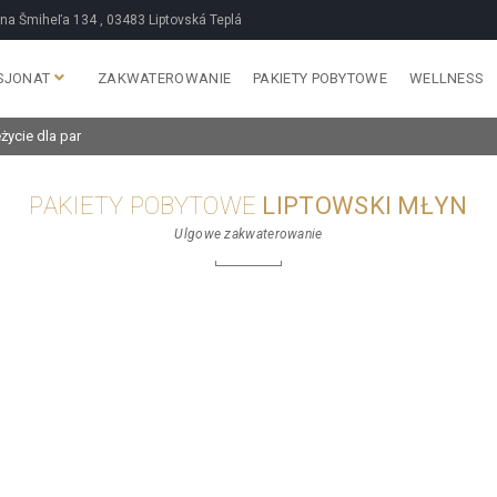
na Šmiheľa 134 , 03483 Liptovská Teplá
SJONAT
ZAKWATEROWANIE
PAKIETY POBYTOWE
WELLNESS
ycie dla par
PAKIETY POBYTOWE
LIPTOWSKI MŁYN
Ulgowe zakwaterowanie