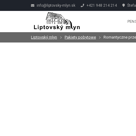
info@liptovsky-mlyn.sk
+421 948 214 214
Štefa
PEN
Liptovský mlyn
Pakiety pobytowe
Romantyczne przeż