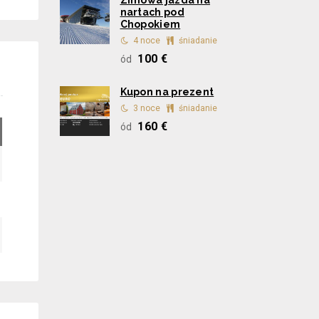
Zimowa jazda na
nartach pod
Chopokiem
4 noce
śniadanie
100 €
ód
Kupon na prezent
3 noce
śniadanie
160 €
ód