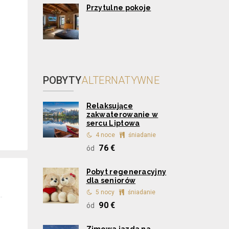
Przytulne pokoje
POBYTY
ALTERNATYWNE
Relaksujące
zakwaterowanie w
sercu Liptowa
4 noce
śniadanie
76 €
ód
Pobyt regeneracyjny
dla seniorów
5 nocy
śniadanie
90 €
ód