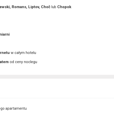
lewski,
Romans,
Liptov, Choč
lub
Chopok
niarni
ernetu
w całym hotelu
batem
od ceny noclegu
ego apartamentu​