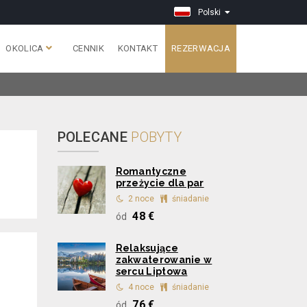
Polski
OKOLICA
CENNIK
KONTAKT
REZERWACJA
POLECANE
POBYTY
Romantyczne
przeżycie dla par
2 noce
śniadanie
48 €
ód
Relaksujące
zakwaterowanie w
sercu Liptowa
4 noce
śniadanie
76 €
ód