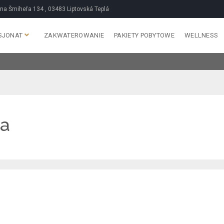
na Šmiheľa 134 , 03483 Liptovská Teplá
SJONAT
ZAKWATEROWANIE
PAKIETY POBYTOWE
WELLNESS
ja