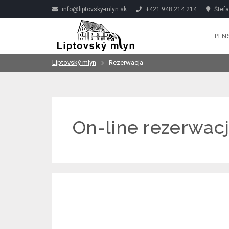
info@liptovsky-mlyn.sk
+421 948 214 214
Štefa
PEN
Liptovský mlyn
Rezerwacja
On-line rezerwac