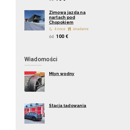
Zimowa jazda na
nartach pod
Chopokiem
4 noce
śniadanie
100 €
ód
Wiadomości
Młyn wodny
Stacja ładowania