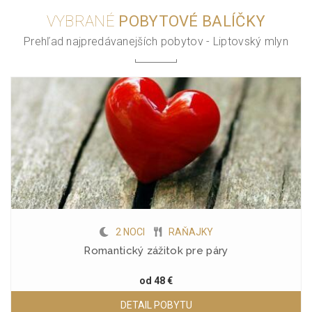
VYBRANÉ
POBYTOVÉ BALÍČKY
Prehľad najpredávanejších pobytov - Liptovský mlyn
2 NOCI
RAŇAJKY
Romantický zážitok pre páry
od
48 €
DETAIL POBYTU