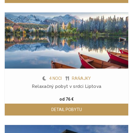
4 NOCI
RAŇAJKY
Relaxačný pobyt v srdci Liptova
od
76 €
DETAIL POBYTU