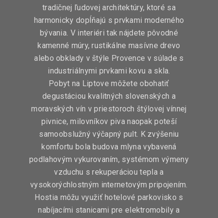
tradičnej ľudovej architektúry, ktoré sa
harmonicky dopĺňajú s prvkami moderného
bývania. V interiéri tak nájdete pôvodné
kamenné múry, rustikálne masívne drevo
alebo obklady v štýle Provence v súlade s
industriálnymi prvkami kovu a skla.
Pobyt na Liptove môžete obohatiť
degustáciou kvalitných slovenských a
moravských vín v priestoroch štýlovej vínnej
pivnice, milovníkov piva naopak poteší
samoobslužný výčapný pult. K zvýšeniu
komfortu bola budova mlyna vybavená
podlahovým vykurovaním, systémom výmeny
vzduchu s rekuperáciou tepla a
vysokorýchlostným internetovým pripojením.
Hostia môžu využiť hotelové parkovisko s
nabíjacími stanicami pre elektromobily a