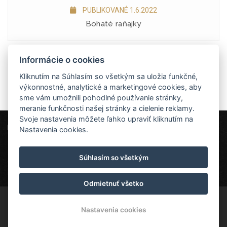
PUBLIKOVANÉ 1.6.2022
Bohaté raňajky
Informácie o cookies
Zobraziť všetky novinky
Kliknutím na Súhlasím so všetkým sa uložia funkčné,
výkonnostné, analytické a marketingové cookies, aby
sme vám umožnili pohodlné používanie stránky,
meranie funkčnosti našej stránky a cielenie reklamy.
Svoje nastavenia môžete ľahko upraviť kliknutím na
Liptovský mlyn
Nastavenia cookies.
Štefana Šmiheľa 134, 034 83 Liptovská Teplá
Súhlasím so všetkým
info@liptovsky-mlyn.sk
+421 948 214 214
Liptovský mlyn
Odmietnuť všetko
© Copyright 2026 | Všetky práva vyhradené
Nastavenia cookies