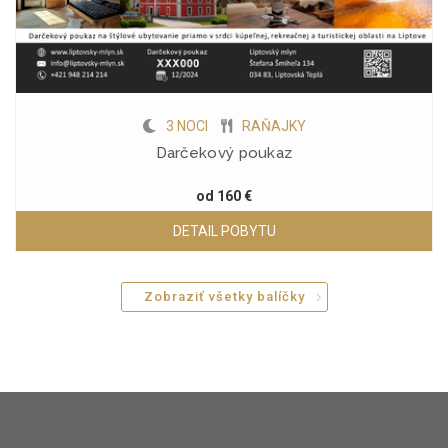
3 NOCI
RAŇAJKY
Darčekový poukaz
od
160 €
DETAIL POBYTU
Zobraziť všetky balíčky