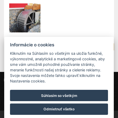
Informácie o cookies
Späť na výpis noviniek
Kliknutím na Súhlasím so všetkým sa uložia funkčné,
výkonnostné, analytické a marketingové cookies, aby
sme vám umožnili pohodlné používanie stránky,
meranie funkčnosti našej stránky a cielenie reklamy.
Svoje nastavenia môžete ľahko upraviť kliknutím na
Liptovský mlyn
Nastavenia cookies.
Štefana Šmiheľa 134, 034 83 Liptovská Teplá
Súhlasím so všetkým
info@liptovsky-mlyn.sk
+421 948 214 214
Liptovský mlyn
Odmietnuť všetko