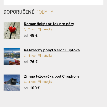
DOPORUČENÉ
POBYTY
Romantický zážitok pre páry
2 noci
raňajky
48 €
ód
Relaxačný pobyt v srdci Liptova
4 noci
raňajky
76 €
ód
Zimná lyžovačka pod Chopkom
4 noci
raňajky
100 €
ód