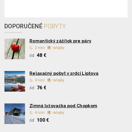
DOPORUČENÉ
POBYTY
Romantický zážitok pre páry
2 noci
raňajky
48 €
ód
Relaxačný pobyt v srdci Liptova
4 noci
raňajky
76 €
ód
Zimná lyžovačka pod Chopkom
4 noci
raňajky
100 €
ód